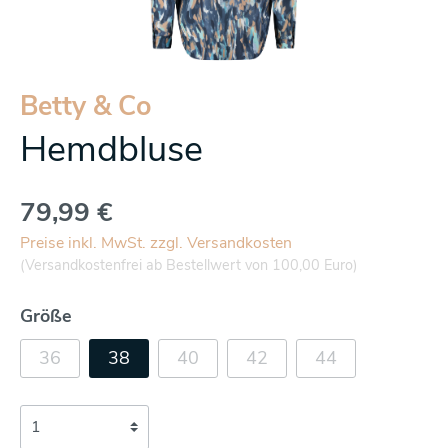
Betty & Co
Hemdbluse
79,99 €
Preise inkl. MwSt. zzgl. Versandkosten
(Versandkostenfrei ab Bestellwert von 100,00 Euro)
Größe
36
38
40
42
44