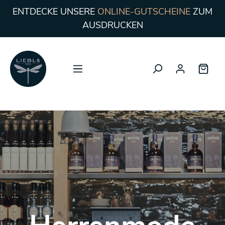
ENTDECKE UNSERE
ONLINE-GUTSCHEINE
ZUM
AUSDRUCKEN