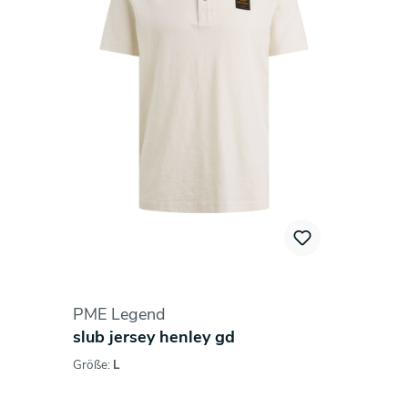
PME Legend
slub jersey henley gd
Größe:
L