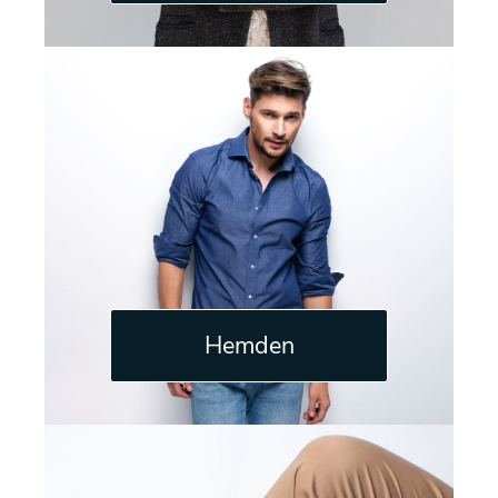
Hemden