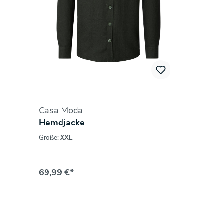
Casa Moda
Hemdjacke
Größe:
XXL
69,99 €*