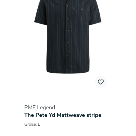
PME Legend
The Pete Yd Mattweave stripe
Größe:
L