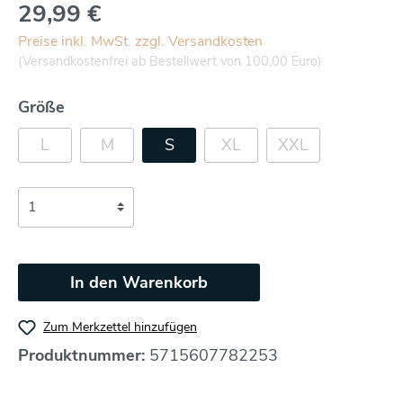
29,99 €
Preise inkl. MwSt. zzgl. Versandkosten
(Versandkostenfrei ab Bestellwert von 100,00 Euro)
Größe
L
M
S
XL
XXL
In den Warenkorb
Zum Merkzettel hinzufügen
Produktnummer:
5715607782253